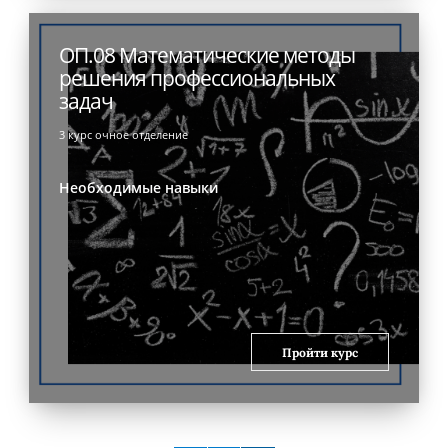
ОП.08 Математические методы
решения профессиональных
задач
3 курс очное отделение
Необходимые навыки
Пройти курс